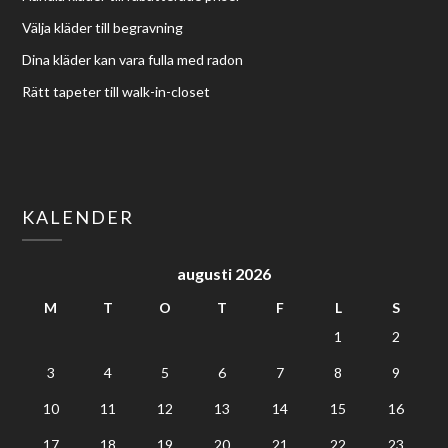
Välja kläder till begravning
Dina kläder kan vara fulla med radon
Rätt tapeter till walk-in-closet
KALENDER
augusti 2026
M
T
O
T
F
L
S
1
2
3
4
5
6
7
8
9
10
11
12
13
14
15
16
17
18
19
20
21
22
23