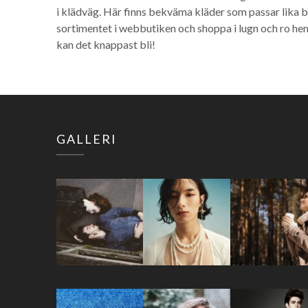
i klädväg. Här finns bekväma kläder som passar lika br
sortimentet i webbutiken och shoppa i lugn och ro hem
kan det knappast bli!
GALLERI