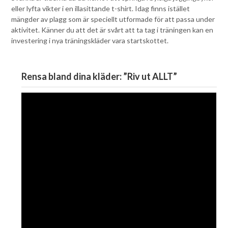
eller lyfta vikter i en illasittande t-shirt. Idag finns istället
mängder av plagg som är speciellt utformade för att passa under
aktivitet. Känner du att det är svårt att ta tag i träningen kan en
investering i nya träningskläder vara startskottet.
Rensa bland dina kläder: ”Riv ut ALLT”